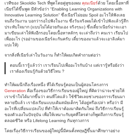
เวทีของ Skooldio Tech ที่พูดโดยคู่หูของผม
คุณเนียร์
ด้วย โดยเนื้อหาที่
เนียร์ได้ขึ้นพูด มีหัวข้อว่า “Enabling Learning Organizations with
Innovative Learning Solution” ซึ่งเนียร์ไม่ยอม Spoil อะไรให้ฟังเลย
จนถึงวันงาน บอกว่ารอไปฟังในงาน ซึ่งวันจริงผมได้เข้าไปฟังแล้วรู้สึก
ประทับใจมาก (แบบไม่ได้อวยกันเอง จริงๆนะ) ซึ่งเดี๋ยวเนียร์น่าจะเอา
มาเขียนเล่าให้ฟังอีกรอบโดยเนื้อหาหลักๆ จะเล่าถึงว่า คนเรา เรียนไป
เพื่ออะไร (รออ่านของเนียร์ละกันครับ เดี๋ยวของมาแล้วจะเอาลิงค์มา
แปะให้)
จากสิ่งที่เนียร์เล่าในวันงาน ก็ทำให้ผมเกิดคำถามต่อว่า
ตอนนี้เรารู้แล้วว่า เราเรียนไปเพื่ออะไรกันบ้าง แต่เรารู้หรือยังว่า
เราต้องเรียนรู้กันด้วยวิธีไหน ?
ทำให้ผมนึกถึงเรื่องหนึ่ง ที่ได้เรียนรู้ตอนเป็นผู้สอนโครงการ
Generation
คือเรื่องของวิธีการเรียนของผู้ใหญ่ ที่คิดว่าน่าจะช่วยให้
เราเข้าใจได้มากขึ้นว่า คนที่โตแล้ว ใช้ชีวิตเลยช่วงของการเรียนมา
หลายปีแล้ว เรายังเรียนแบบเดิมสมัยเด็กๆ ได้อยู่หรือเปล่า หรือว่า มี
อะไรที่เปลี่ยนแปลงไป ที่ทำให้เราต้องมาคิดกันใหม่ ถึงวิธีการเรียนรู้
ของตัวเองในปัจจุบัน เพื่อให้เหมาะกับยุคที่ใครต่างก็พูดถึงการเรียนรู้
ตลอดชีวิต หรือ Lifelong Learning กันทุกวงการ
โดยเรื่องวิธีการเรียนของผู้ใหญ่นี้มีคนตั้งทฤษฎีขึ้นมาศึกษาาอย่าง